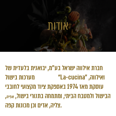
אודות
חברת אילווה ישראל בע”מ, יבואנית בלעדית של
מערכות בישול “La-cucina” ואילווה,
עוסקת מאז 1974 באספקת ציוד מקצועי לחובבי
הבישול ולמטבח הביתי, ומתמחה בתנורי בישול,
,
אפיה
צליה, אדים וכן מכונות קפה.