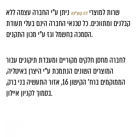
שרות למוצרי
ניתן ע”י החברה עצמה ללא
לה קוצ’ינה
קבלנים ומתווכים. כל טכנאי החברה הינם בעלי תעודת
הסמכה בחשמל וגז ע”י מכון התקנים.
Toggle #1
לחברה מחסן חלקים מקוריים ומעבדת תיקונים עבור
המוצרים השונים הנתמכת ע”י היצרן באיטליה,
הממוקמים ברח’ הקישון 16, אזור התעשיה בני ברק,
Template is not defined.
בסמוך לקניון איילון.