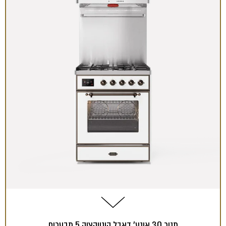
תנור 30 אינץ' דאבל קונווקציה 5 מבערים