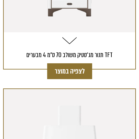
תנור מג'סטיק משולב 70 ס"מ 4 מבערים TFT
לצפיה במוצר