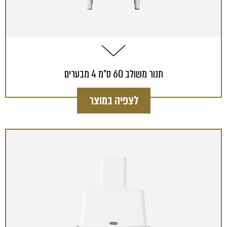
תנור משולב 60 ס"מ 4 מבערים
לצפיה במוצר