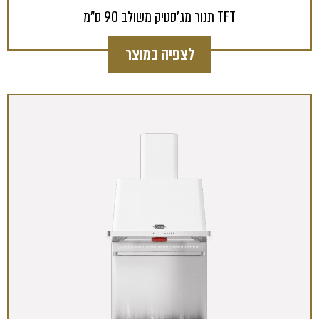
תנור מג'סטיק משולב 90 ס"מ TFT
לצפיה במוצר