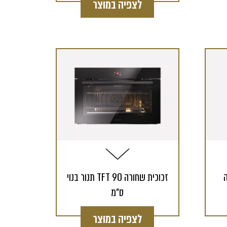
לצפיה במוצר
ה
תנור בנוי TFT זכוכית שחורה 90
Toggle 
ס"מ
לצפיה במוצר
מדריך למשתמש
Template is not