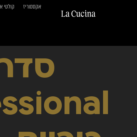
אקססוריז
קולטי א
סדר
ssional