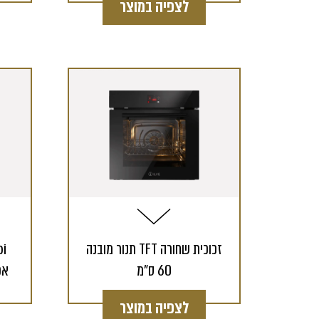
לצפיה במוצר
תנור מובנה TFT זכוכית שחורה
60 ס"מ
אפ
לצפיה במוצר
קטלוג