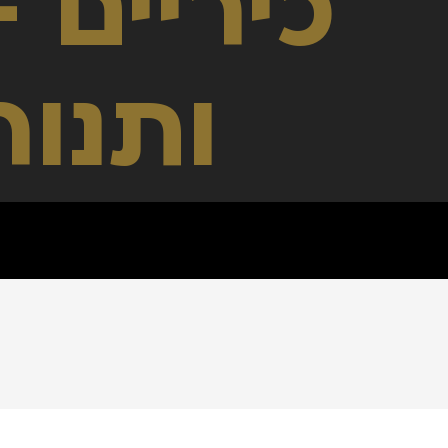
lus
ותנור