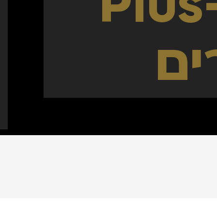
1
P- כיריים
ים