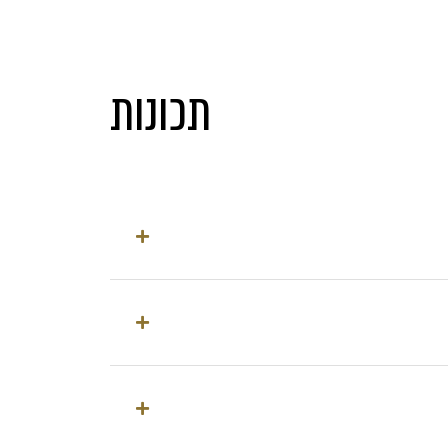
תכונות
ה מאווררים
מהביל
רוגל משולב
גוף
לבן עתיק
מחלקת אנרגיה:
 דלת סגורה
A+