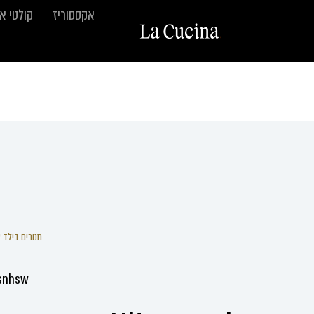
אקססוריז
קולטי א
תנורים בילד א
snhsw