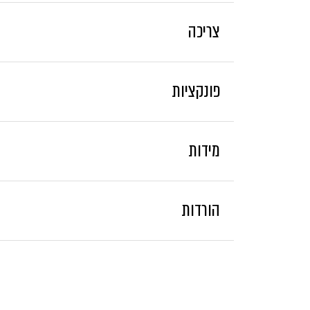
צריכה
פונקציות
מידות
הורדות
בישול בגריל עם דלת סגורה
בישול במיקרוגל/קיטור משולב