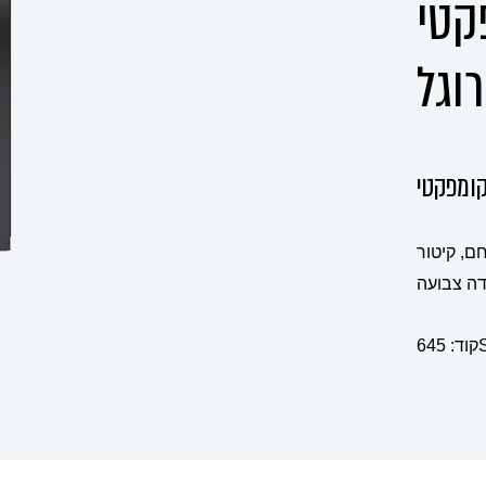
Ultrac
רוגל
: אוויר חם, קיטור
דה צבועה
6