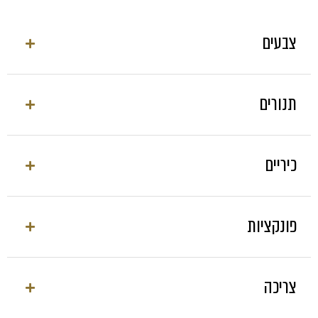
צבעים
תנורים
גוף
No data was found
כיריים
סיים
פונקציות
No data was found
צריכה
תנור 100 ס"מ משולב עם מסגרות + קולט